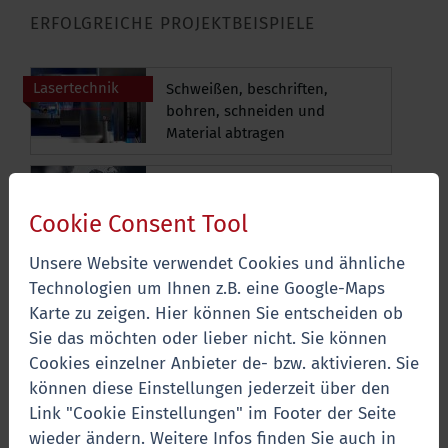
ERFOLGREICHE PROJEKTBEISPIELE
Lasertechnik
Schweißen, beschriften,
bohren, schneiden und
Material abtragen
bwm International
Produktionsanlagen – Qualität
made in Germany
Cookie Consent Tool
Unsere Website verwendet Cookies und ähnliche
Prüfen & Messen
Präzise Systeme für
Technologien um Ihnen z.B. eine Google-Maps
anspruchsvolle Messungen
Karte zu zeigen. Hier können Sie entscheiden ob
Sie das möchten oder lieber nicht. Sie können
Zuführung
„Wie kommen die Teile in den
Cookies einzelner Anbieter de- bzw. aktivieren. Sie
Montageprozess?”
können diese Einstellungen jederzeit über den
Link "Cookie Einstellungen" im Footer der Seite
wieder ändern. Weitere Infos finden Sie auch in
Robotik